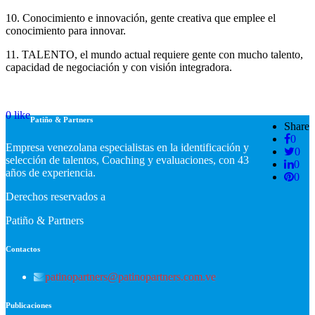
10. Conocimiento e innovación, gente creativa que emplee el
conocimiento para innovar.
11. TALENTO, el mundo actual requiere gente con mucho talento,
capacidad de negociación y con visión integradora.
0
like
Patiño & Partners
Share
0
Empresa venezolana especialistas en la identificación y
0
selección de talentos, Coaching y evaluaciones, con 43
0
años de experiencia.
0
Derechos reservados a
Patiño & Partners
Contactos
patinopartners@patinopartners.com.ve
Publicaciones