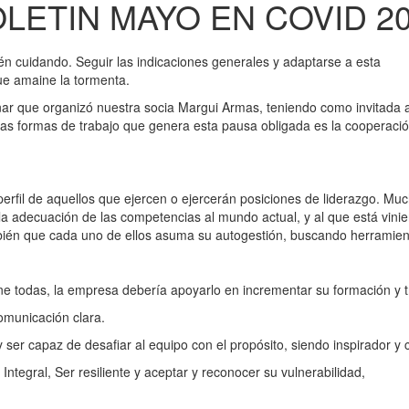
LETIN MAYO EN COVID 2
n cuidando. Seguir las indicaciones generales y adaptarse a esta
ue amaine la tormenta.
ar que organizó nuestra socia Margui Armas, teniendo como invitada 
s formas de trabajo que genera esta pausa obligada es la cooperación,
perfil de aquellos que ejercen o ejercerán posiciones de liderazgo. Mu
, la adecuación de las competencias al mundo actual, y al que está vin
bién que cada uno de ellos asuma su autogestión, buscando herramient
ene todas, la empresa debería apoyarlo en incrementar su formación y t
omunicación clara.
y ser capaz de desafiar al equipo con el propósito, siendo inspirador y
Integral, Ser resiliente y aceptar y reconocer su vulnerabilidad,