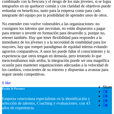
combinado con la frescura y el riesgo de los más jóvenes, si se logra
integrarlos en un quehacer común y con claridad de objetivos puede
redundar en beneficios, tanto para la empresa como para cada
integrante del equipo por la posibilidad de aprender unos de otros.
No entender esto vuelve vulnerables a las organizaciones: no
consiguen los talentos que necesitan, no están dispuestos a pagar
para retener o invertir en formación para desarrollo y, porque no,
retener también. Hay que tener flexibilidad para responder a la
inmediatez de los jóvenes y a la necesidad de estabilidad para los
mayores, hay que romper paradigmas de equidad interna evitando
agravios comparativos. A unos les puede faltar el conocimiento y la
experiencia que otros tengan en demasía, pero teniendo lo que
mencionábamos más arriba, la integración puede ser una magnífica
ocasión para mantener organizaciones adecuadas a la velocidad de
los cambios, conscientes de su entorno y dispuestas a avanzar para
seguir siendo competitivas.
0
like
Share
Patiño & Partners
0
0
Empresa venezolana especialistas en la identificación y
0
selección de talentos, Coaching y evaluaciones, con 43
0
años de experiencia.