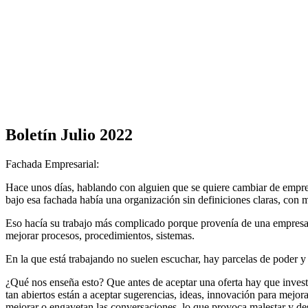
Boletín Julio 2022
Fachada Empresarial:
Hace unos días, hablando con alguien que se quiere cambiar de empres
bajo esa fachada había una organización sin definiciones claras, con
Eso hacía su trabajo más complicado porque provenía de una empresa e
mejorar procesos, procedimientos, sistemas.
En la que está trabajando no suelen escuchar, hay parcelas de poder y
¿Qué nos enseña esto? Que antes de aceptar una oferta hay que investi
tan abiertos están a aceptar sugerencias, ideas, innovación para mejor
mejorar o engavetan las conversaciones, lo que provoca malestar y d