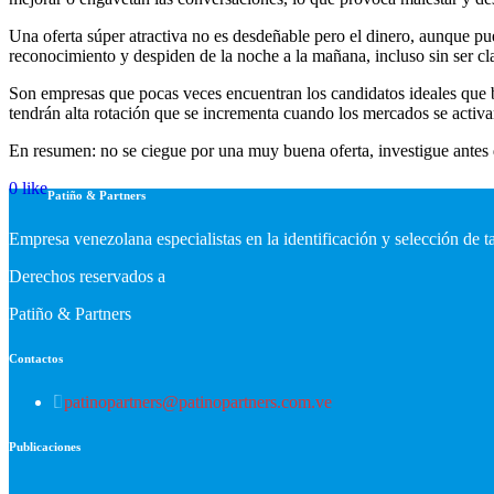
Una oferta súper atractiva no es desdeñable pero el dinero, aunque pue
reconocimiento y despiden de la noche a la mañana, incluso sin ser cl
Son empresas que pocas veces encuentran los candidatos ideales que bu
tendrán alta rotación que se incrementa cuando los mercados se acti
En resumen: no se ciegue por una muy buena oferta, investigue antes de
0
like
Patiño & Partners
Empresa venezolana especialistas en la identificación y selección de 
Derechos reservados a
Patiño & Partners
Contactos
patinopartners@patinopartners.com.ve
Publicaciones