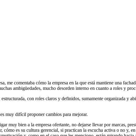
a, me comentaba cómo la empresa en la que está mantiene una fachada de
 muchas ambigüedades, mucho desorden interno en cuanto a roles y proc
structurada, con roles claros y definidos, sumamente organizada y abier
 es muy difícil proponer cambios para mejorar.
gar muy bien a la empresa ofertante, no dejarse llevar por marcas, prest
ar, cómo es su cultura gerencial, si practican la escucha activa o no y,
esmotivación y, como en el caso que les menciono, están mirando hacia